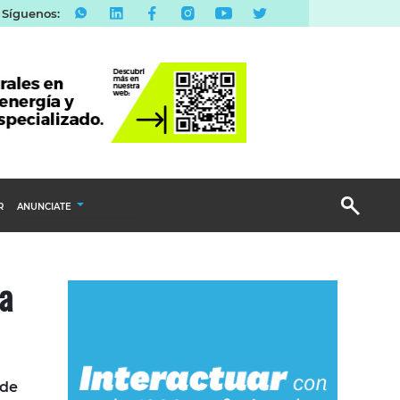
Síguenos:
R
ANUNCIATE
Publicidad Display
ma
Email Marketing
Branded Content
Publicidad Revista
 de