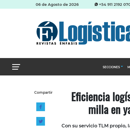
06 de Agosto de 2026
+54 911 2192 07
SECCIONES
M
Abastecimien
Eficiencia logí
Compartir
Almacenes e i
milla en y
Cadena de Sum
Logística y di
Management
Con su servicio TLM propio,