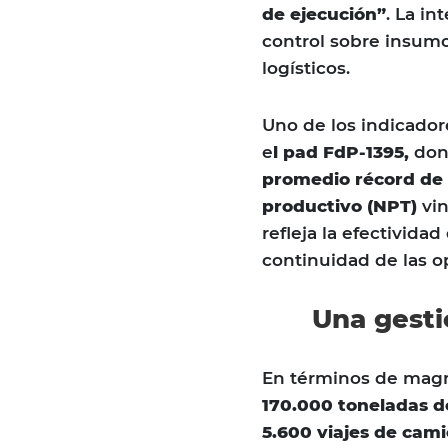
de ejecución”
. La in
control sobre insumos
logísticos.
Uno de los indicado
e
l pad FdP-1395,
dond
promedio récord de 
productivo (NPT)
vin
refleja la efectivida
continuidad de las o
Una gesti
En términos de magn
170.000 toneladas d
5.600 viajes de cam