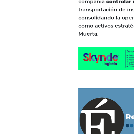
compañía
controlar 
transportación de in
consolidando la opera
como activos estraté
Muerta.
Re