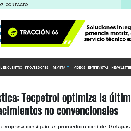
07
CONTACTO
L ENCUENTRO
PROVEEDORES
REVISTA
VIDEOS
ENTREVISTAS
NEWSLETTE
Calendario Editorial
to y compras
Ediciones Anteriores
stica: Tecpetrol optimiza la últi
nventarios
acimientos no convencionales
inistro del Agro
stribución
 la empresa consiguió un promedio récord de 10 etapas