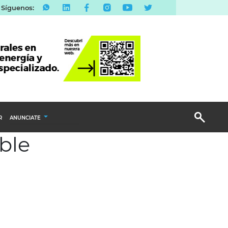
Síguenos:
R
ANUNCIATE
ble
Publicidad Display
Email Marketing
Branded Content
Publicidad Revista