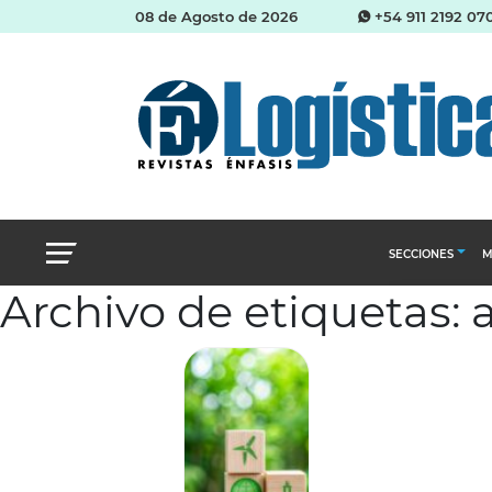
08 de Agosto de 2026
+54 911 2192 07
SECCIONES
M
Archivo de etiquetas: 
Abastecimien
Almacenes e i
Cadena de Sum
Logística y di
Management