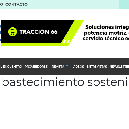
07
CONTACTO
L ENCUENTRO
PROVEEDORES
REVISTA
VIDEOS
ENTREVISTAS
NEWSLETTE
abastecimiento sosteni
Calendario Editorial
to y compras
Ediciones Anteriores
nventarios
inistro del Agro
stribución