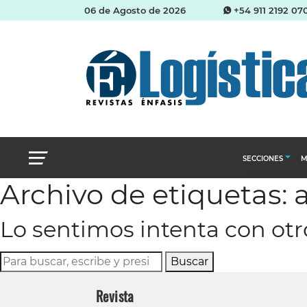
06 de Agosto de 2026
+54 911 2192 07
SECCIONES
M
Archivo de etiquetas:
Abastecimien
Lo sentimos intenta con ot
Almacenes e i
Cadena de Sum
Buscar
Logística y di
Revista
Management