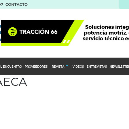
07
CONTACTO
L ENCUENTRO
PROVEEDORES
REVISTA
VIDEOS
ENTREVISTAS
NEWSLETTE
 AECA
Calendario Editorial
to y compras
Ediciones Anteriores
nventarios
inistro del Agro
stribución