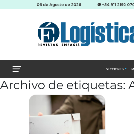
06 de Agosto de 2026
+54 911 2192 07
SECCIONES
M
Archivo de etiquetas:
Abastecimien
Almacenes e i
Cadena de Sum
Logística y di
Management