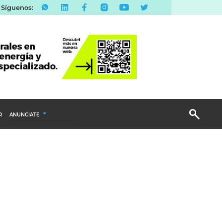
Síguenos:
R
ANUNCIATE
Publicidad Display
Email Marketing
Branded Content
Publicidad Revista