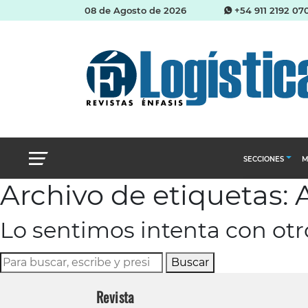
08 de Agosto de 2026
+54 911 2192 07
SECCIONES
M
Archivo de etiquetas: 
Abastecimien
Lo sentimos intenta con ot
Almacenes e i
Cadena de Sum
Buscar
Logística y di
Revista
Management