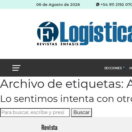
06 de Agosto de 2026
+54 911 2192 07
SECCIONES
M
Archivo de etiquetas: 
Abastecimien
Lo sentimos intenta con ot
Almacenes e i
Cadena de Sum
Buscar
Logística y di
Revista
Management