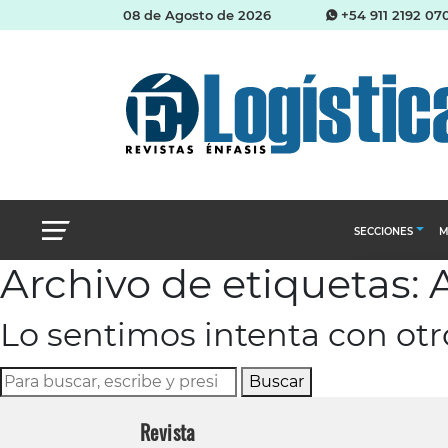
08 de Agosto de 2026
+54 911 2192 07
SECCIONES
M
Archivo de etiquetas:
Abastecimien
Lo sentimos intenta con ot
Almacenes e i
Cadena de Sum
Buscar
Logística y di
Revista
Management