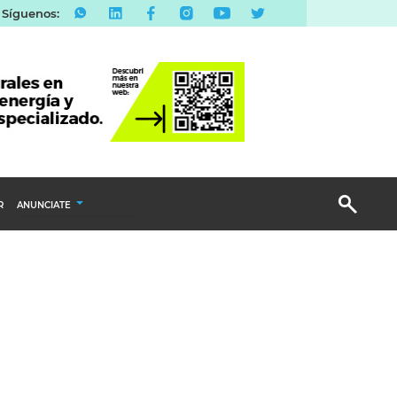
Síguenos:
R
ANUNCIATE
Publicidad Display
Email Marketing
Branded Content
Publicidad Revista