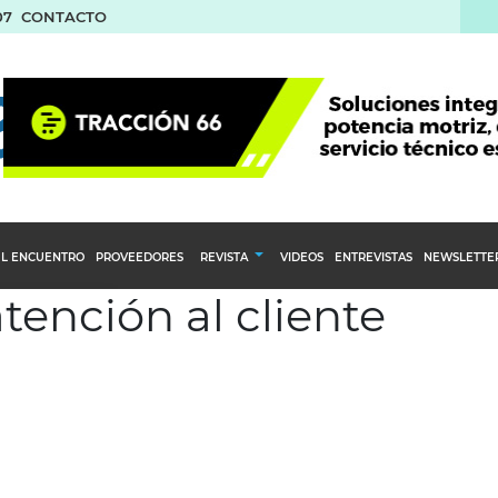
07
CONTACTO
L ENCUENTRO
PROVEEDORES
REVISTA
VIDEOS
ENTREVISTAS
NEWSLETTE
tención al cliente
Calendario Editorial
to y compras
Ediciones Anteriores
nventarios
inistro del Agro
stribución