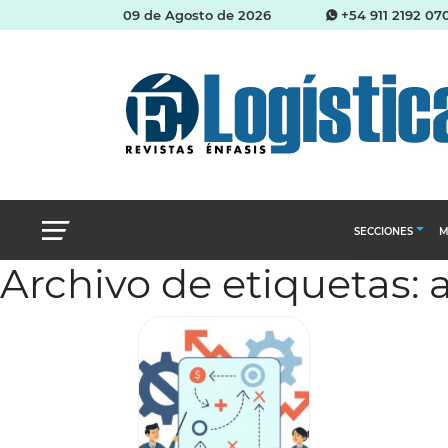
09 de Agosto de 2026
+54 911 2192 07
SECCIONES
M
Archivo de etiquetas: a
Abastecimien
Almacenes e i
Cadena de Sum
Logística y di
Management