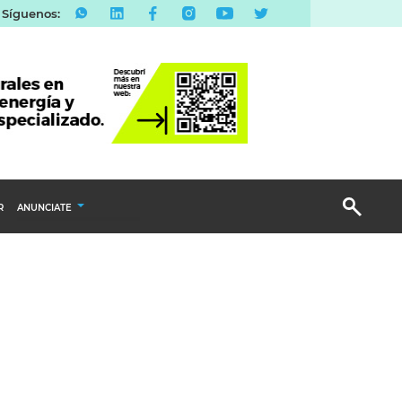
Síguenos:
R
ANUNCIATE
Publicidad Display
Email Marketing
Branded Content
Publicidad Revista