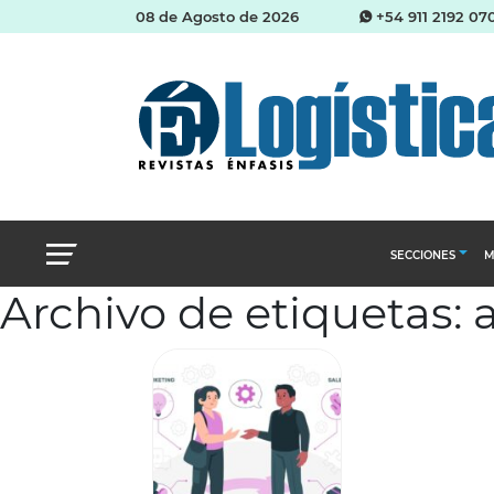
08 de Agosto de 2026
+54 911 2192 07
SECCIONES
M
Archivo de etiquetas: a
Abastecimien
Almacenes e i
Cadena de Sum
Logística y di
Management