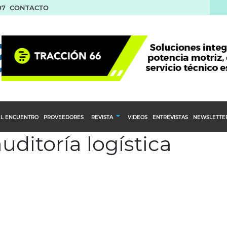
07
CONTACTO
L ENCUENTRO
PROVEEDORES
REVISTA
VIDEOS
ENTREVISTAS
NEWSLETTE
uditoría logística
Calendario Editorial
to y compras
Ediciones Anteriores
nventarios
inistro del Agro
stribución