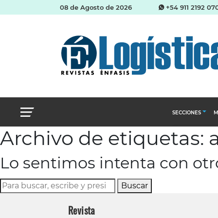
08 de Agosto de 2026
+54 911 2192 07
SECCIONES
M
Archivo de etiquetas: 
Abastecimien
Lo sentimos intenta con ot
Almacenes e i
Cadena de Sum
Buscar
Logística y di
Revista
Management