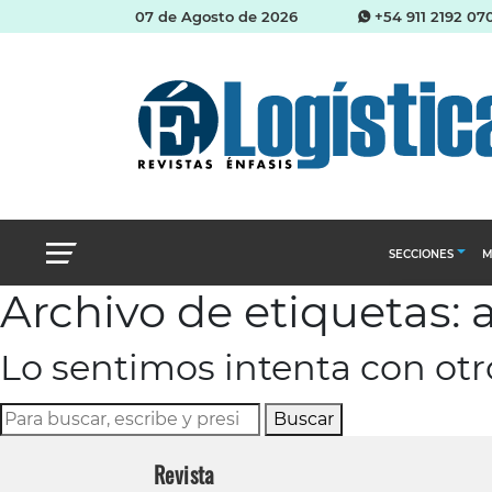
07 de Agosto de 2026
+54 911 2192 07
SECCIONES
M
Archivo de etiquetas: 
Abastecimien
Lo sentimos intenta con ot
Almacenes e i
Cadena de Sum
Buscar
Logística y di
Revista
Management