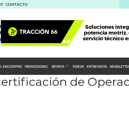
07
CONTACTO
L ENCUENTRO
PROVEEDORES
REVISTA
VIDEOS
ENTREVISTAS
NEWSLETTE
 certificación de Oper
Calendario Editorial
to y compras
Ediciones Anteriores
nventarios
inistro del Agro
stribución