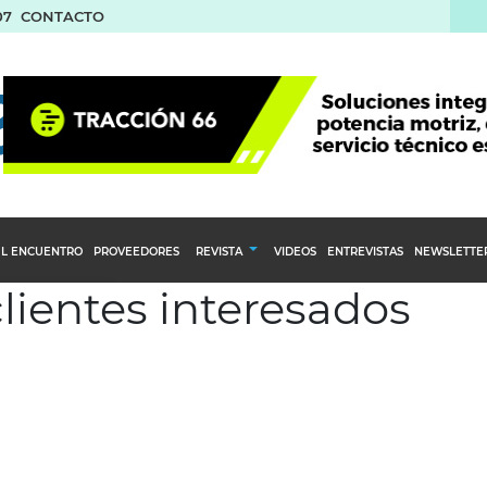
07
CONTACTO
L ENCUENTRO
PROVEEDORES
REVISTA
VIDEOS
ENTREVISTAS
NEWSLETTE
clientes interesados
Calendario Editorial
to y compras
Ediciones Anteriores
nventarios
inistro del Agro
stribución