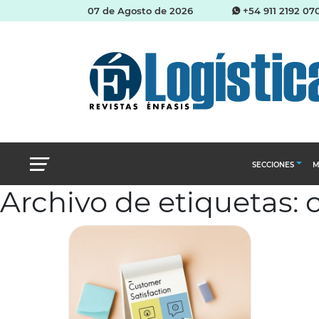
07 de Agosto de 2026
+54 911 2192 07
SECCIONES
M
Archivo de etiquetas: 
Abastecimien
Almacenes e i
Cadena de Sum
Logística y di
Management