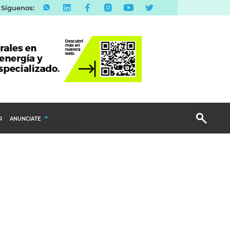
Síguenos:
R
ANUNCIATE
Publicidad Display
Email Marketing
Branded Content
Publicidad Revista