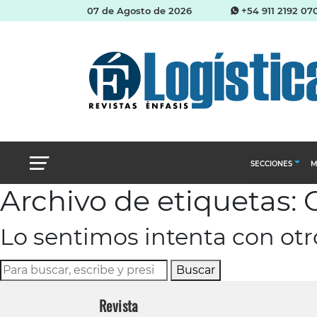
07 de Agosto de 2026
+54 911 2192 07
SECCIONES
M
Archivo de etiquetas
Abastecimien
Lo sentimos intenta con ot
Almacenes e i
Cadena de Sum
Buscar
Logística y di
Revista
Management