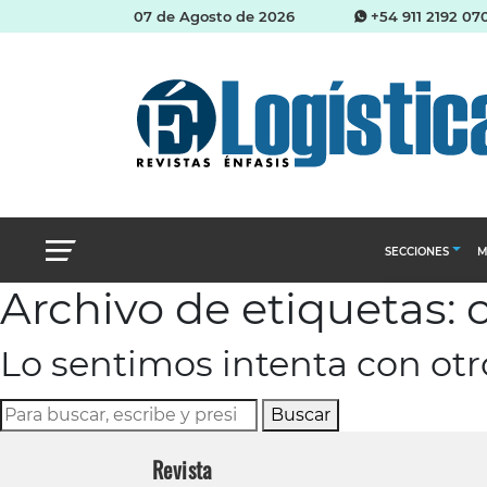
07 de Agosto de 2026
+54 911 2192 07
SECCIONES
M
Archivo de etiquetas:
Abastecimien
Lo sentimos intenta con ot
Almacenes e i
Cadena de Sum
Buscar
Logística y di
Revista
Management