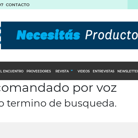
07
CONTACTO
L ENCUENTRO
PROVEEDORES
REVISTA
VIDEOS
ENTREVISTAS
NEWSLETTE
 comandado por voz
Calendario Editorial
to y compras
Ediciones Anteriores
ro termino de busqueda.
nventarios
inistro del Agro
stribución