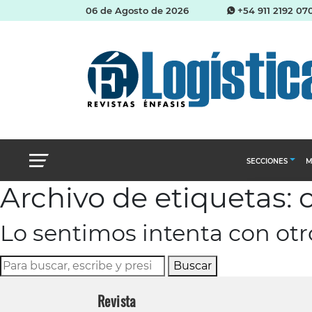
06 de Agosto de 2026
+54 911 2192 07
SECCIONES
M
Archivo de etiquetas:
Abastecimien
Lo sentimos intenta con ot
Almacenes e i
Cadena de Sum
Buscar
Logística y di
Revista
Management