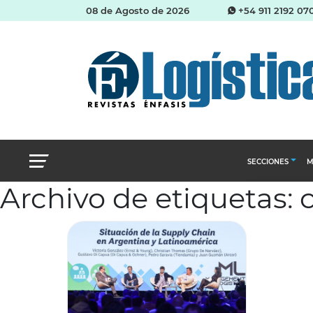
08 de Agosto de 2026
+54 911 2192 07
SECCIONES
M
Archivo de etiquetas:
Abastecimien
Almacenes e i
Cadena de Sum
Logística y di
Management