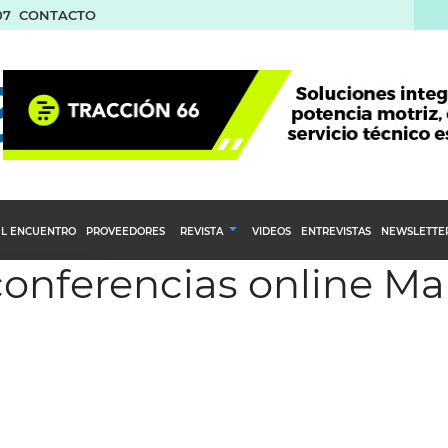
07
CONTACTO
L ENCUENTRO
PROVEEDORES
REVISTA
VIDEOS
ENTREVISTAS
NEWSLETTE
 conferencias online 
Calendario Editorial
to y compras
Ediciones Anteriores
nventarios
inistro del Agro
stribución