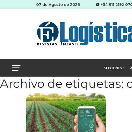
07 de Agosto de 2026
+54 911 2192 07
SECCIONES
M
Archivo de etiquetas: 
Abastecimien
Almacenes e i
Cadena de Sum
Logística y di
Management