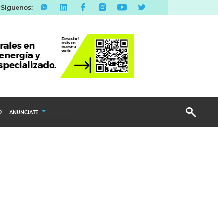
Síguenos:
R
ANUNCIATE
Publicidad Display
Email Marketing
Branded Content
Publicidad Revista