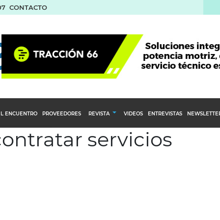
07
CONTACTO
L ENCUENTRO
PROVEEDORES
REVISTA
VIDEOS
ENTREVISTAS
NEWSLETTE
contratar servicios
Calendario Editorial
to y compras
Ediciones Anteriores
nventarios
inistro del Agro
stribución