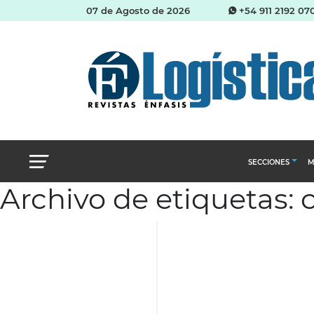
07 de Agosto de 2026
+54 911 2192 07
SECCIONES
M
Archivo de etiquetas: c
Abastecimien
Almacenes e i
Cadena de Sum
Logística y di
Management