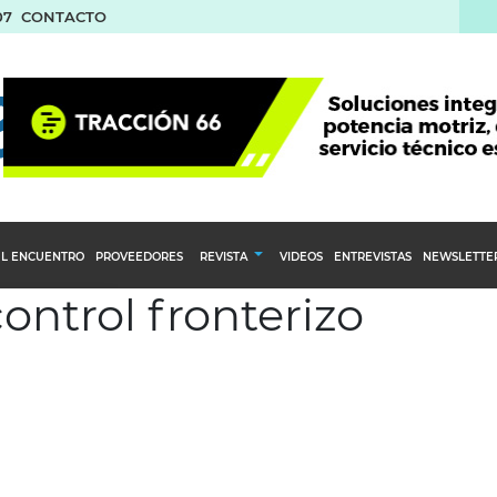
07
CONTACTO
L ENCUENTRO
PROVEEDORES
REVISTA
VIDEOS
ENTREVISTAS
NEWSLETTE
ontrol fronterizo
Calendario Editorial
to y compras
Ediciones Anteriores
nventarios
inistro del Agro
stribución