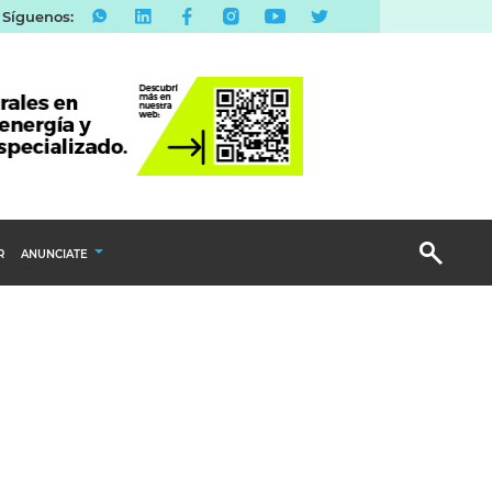
Síguenos:
R
ANUNCIATE
Publicidad Display
Email Marketing
Branded Content
Publicidad Revista