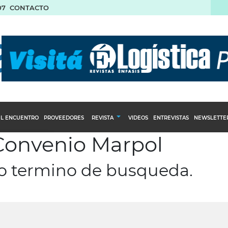
07
CONTACTO
L ENCUENTRO
PROVEEDORES
REVISTA
VIDEOS
ENTREVISTAS
NEWSLETTE
 Convenio Marpol
Calendario Editorial
to y compras
Ediciones Anteriores
ro termino de busqueda.
nventarios
inistro del Agro
stribución