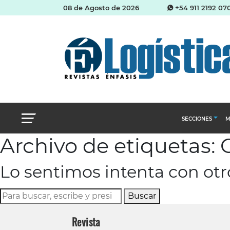
08 de Agosto de 2026
+54 911 2192 07
SECCIONES
M
Archivo de etiquetas:
Abastecimien
Lo sentimos intenta con ot
Almacenes e i
Cadena de Sum
Buscar
Logística y di
Revista
Management