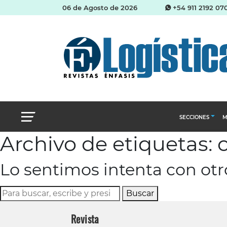
06 de Agosto de 2026
+54 911 2192 07
SECCIONES
M
Archivo de etiquetas:
Abastecimien
Lo sentimos intenta con ot
Almacenes e i
Cadena de Sum
Buscar
Logística y di
Revista
Management