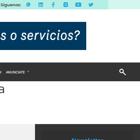
Síguenos:
R
ANUNCIATE
a
Publicidad Display
Email Marketing
Branded Content
Publicidad Revista