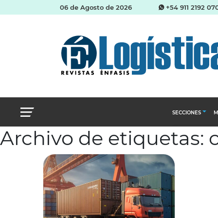
06 de Agosto de 2026
+54 911 2192 07
SECCIONES
M
Archivo de etiquetas: 
Abastecimien
Almacenes e i
Cadena de Sum
Logística y di
Management