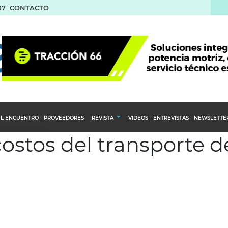
07
CONTACTO
L ENCUENTRO
PROVEEDORES
REVISTA
VIDEOS
ENTREVISTAS
NEWSLETTE
costos del transporte d
Calendario Editorial
to y compras
Ediciones Anteriores
nventarios
inistro del Agro
stribución