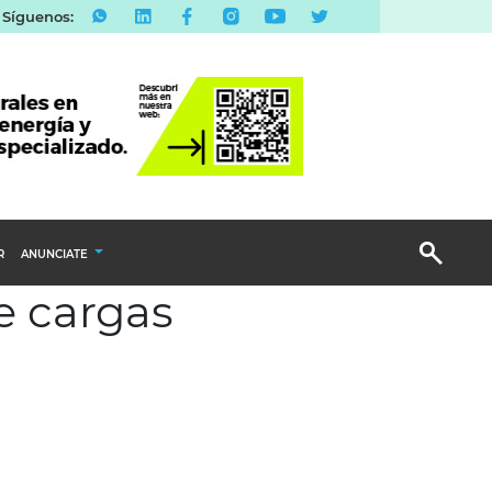
Síguenos:
R
ANUNCIATE
e cargas
Publicidad Display
Email Marketing
Branded Content
Publicidad Revista