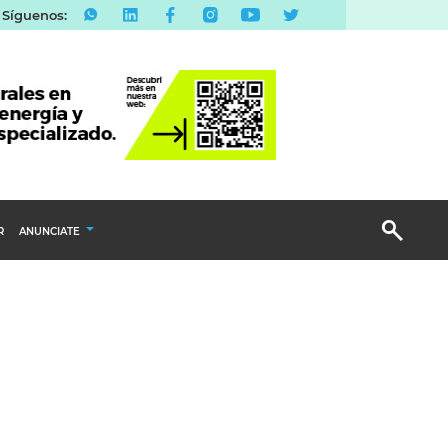
Síguenos:
R
ANUNCIATE
Publicidad Display
Email Marketing
Branded Content
Publicidad Revista