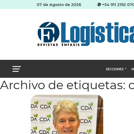
07 de Agosto de 2026
+54 911 2192 07
SECCIONES
M
Archivo de etiquetas: 
Abastecimien
Almacenes e i
Cadena de Sum
Logística y di
Management