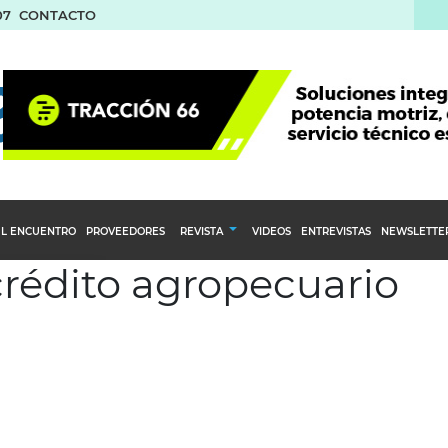
07
CONTACTO
L ENCUENTRO
PROVEEDORES
REVISTA
VIDEOS
ENTREVISTAS
NEWSLETTE
crédito agropecuario
Calendario Editorial
to y compras
Ediciones Anteriores
nventarios
inistro del Agro
stribución