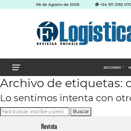
06 de Agosto de 2026
+54 911 2192 07
SECCIONES
M
Archivo de etiquetas: c
Abastecimien
Lo sentimos intenta con ot
Almacenes e i
Cadena de Sum
Buscar
Logística y di
Revista
Management