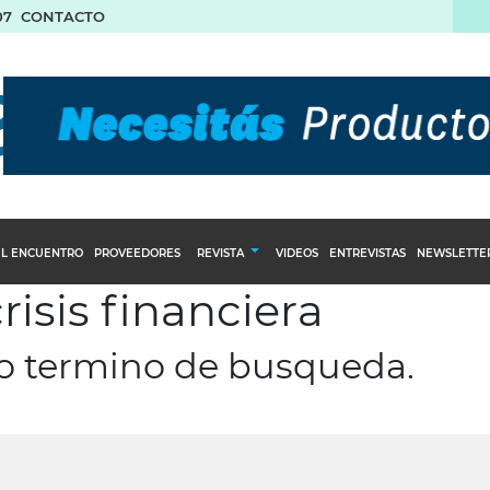
07
CONTACTO
L ENCUENTRO
PROVEEDORES
REVISTA
VIDEOS
ENTREVISTAS
NEWSLETTE
risis financiera
Calendario Editorial
to y compras
Ediciones Anteriores
ro termino de busqueda.
nventarios
inistro del Agro
stribución