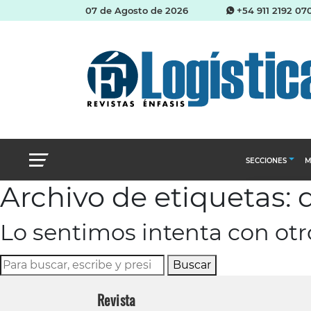
07 de Agosto de 2026
+54 911 2192 07
SECCIONES
M
Archivo de etiquetas: 
Abastecimien
Lo sentimos intenta con ot
Almacenes e i
Cadena de Sum
Buscar
Logística y di
Revista
Management