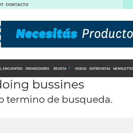
07
CONTACTO
L ENCUENTRO
PROVEEDORES
REVISTA
VIDEOS
ENTREVISTAS
NEWSLETTE
doing bussines
Calendario Editorial
to y compras
Ediciones Anteriores
ro termino de busqueda.
nventarios
inistro del Agro
stribución