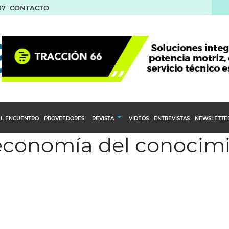
07
CONTACTO
L ENCUENTRO
PROVEEDORES
REVISTA
VIDEOS
ENTREVISTAS
NEWSLETTE
 economía del conocim
Calendario Editorial
to y compras
Ediciones Anteriores
nventarios
inistro del Agro
stribución