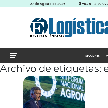
07 de Agosto de 2026
+54 911 2192 07
SECCIONES
M
Archivo de etiquetas:
Abastecimien
Almacenes e i
Cadena de Sum
Logística y di
Management