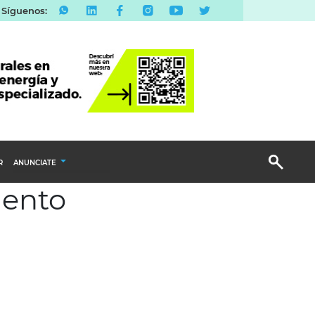
Síguenos:
R
ANUNCIATE
iento
Publicidad Display
Email Marketing
Branded Content
Publicidad Revista