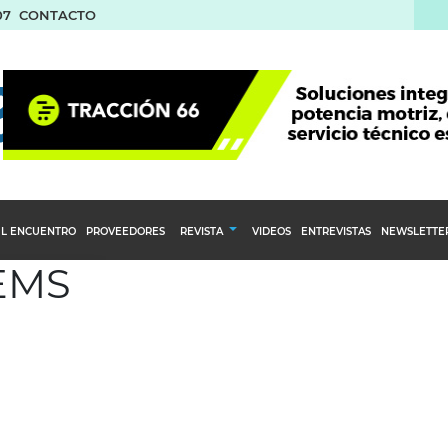
07
CONTACTO
L ENCUENTRO
PROVEEDORES
REVISTA
VIDEOS
ENTREVISTAS
NEWSLETTE
 EMS
Calendario Editorial
to y compras
Ediciones Anteriores
nventarios
inistro del Agro
stribución