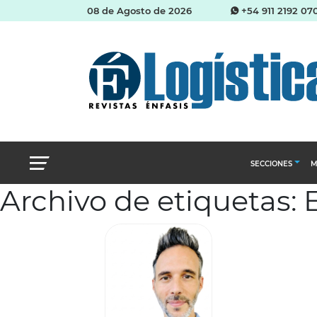
08 de Agosto de 2026
+54 911 2192 07
SECCIONES
M
Archivo de etiquetas:
Abastecimien
Almacenes e i
Cadena de Sum
Logística y di
Management