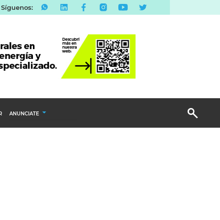
Síguenos:
R
ANUNCIATE
Publicidad Display
Email Marketing
Branded Content
Publicidad Revista