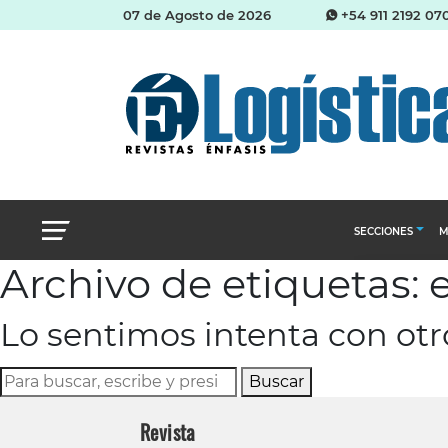
07 de Agosto de 2026
+54 911 2192 07
SECCIONES
M
Archivo de etiquetas: 
Abastecimien
Lo sentimos intenta con ot
Almacenes e i
Cadena de Sum
Buscar
Logística y di
Revista
Management