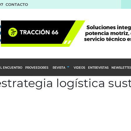
07
CONTACTO
L ENCUENTRO
PROVEEDORES
REVISTA
VIDEOS
ENTREVISTAS
NEWSLETTE
estrategia logística su
Calendario Editorial
to y compras
Ediciones Anteriores
nventarios
inistro del Agro
stribución