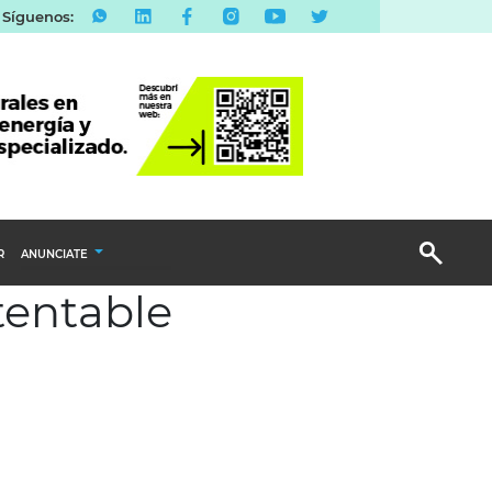
Síguenos:
R
ANUNCIATE
stentable
Publicidad Display
Email Marketing
Branded Content
Publicidad Revista