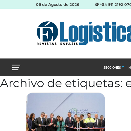
06 de Agosto de 2026
+54 911 2192 07
SECCIONES
M
Archivo de etiquetas: 
Abastecimien
Almacenes e i
Cadena de Sum
Logística y di
Management