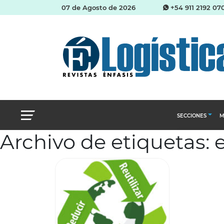
07 de Agosto de 2026
+54 911 2192 07
SECCIONES
M
Archivo de etiquetas: 
Abastecimien
Almacenes e i
Cadena de Sum
Logística y di
Management