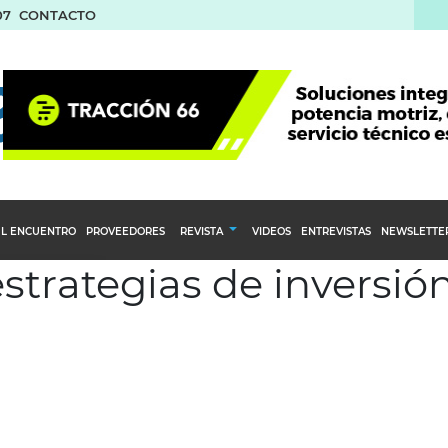
07
CONTACTO
L ENCUENTRO
PROVEEDORES
REVISTA
VIDEOS
ENTREVISTAS
NEWSLETTE
estrategias de inversió
Calendario Editorial
to y compras
Ediciones Anteriores
nventarios
inistro del Agro
stribución