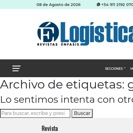
08 de Agosto de 2026
+54 911 2192 07
SECCIONES
M
Archivo de etiquetas: 
Abastecimien
Lo sentimos intenta con ot
Almacenes e i
Cadena de Sum
Buscar
Logística y di
Revista
Management