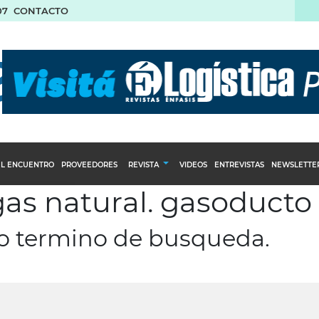
07
CONTACTO
L ENCUENTRO
PROVEEDORES
REVISTA
VIDEOS
ENTREVISTAS
NEWSLETTE
gas natural. gasoducto
Calendario Editorial
to y compras
Ediciones Anteriores
ro termino de busqueda.
nventarios
inistro del Agro
stribución