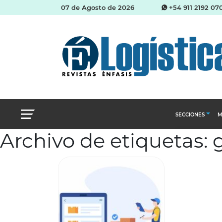
07 de Agosto de 2026
+54 911 2192 07
SECCIONES
M
Archivo de etiquetas: 
Abastecimien
Almacenes e i
Cadena de Sum
Logística y di
Management