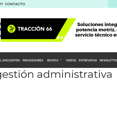
07
CONTACTO
L ENCUENTRO
PROVEEDORES
REVISTA
VIDEOS
ENTREVISTAS
NEWSLETTE
gestión administrativa
Calendario Editorial
to y compras
Ediciones Anteriores
nventarios
inistro del Agro
stribución