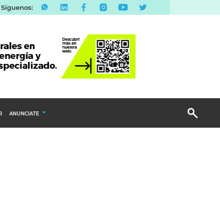
Síguenos:
R
ANUNCIATE
Publicidad Display
Email Marketing
Branded Content
Publicidad Revista