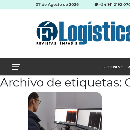
07 de Agosto de 2026
+54 911 2192 07
SECCIONES
M
Archivo de etiquetas: 
Abastecimien
Almacenes e i
Cadena de Sum
Logística y di
Management