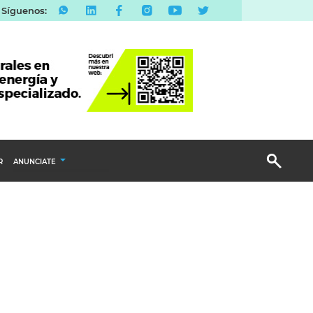
Síguenos:
R
ANUNCIATE
Publicidad Display
Email Marketing
Branded Content
Publicidad Revista