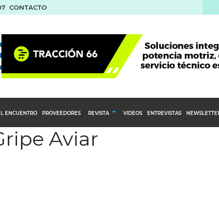
07
CONTACTO
L ENCUENTRO
PROVEEDORES
REVISTA
VIDEOS
ENTREVISTAS
NEWSLETTE
Gripe Aviar
Calendario Editorial
to y compras
Ediciones Anteriores
nventarios
inistro del Agro
stribución