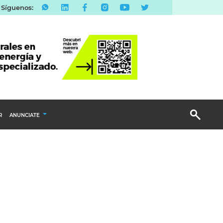
Síguenos:
R
ANUNCIATE
Publicidad Display
Email Marketing
Branded Content
Publicidad Revista