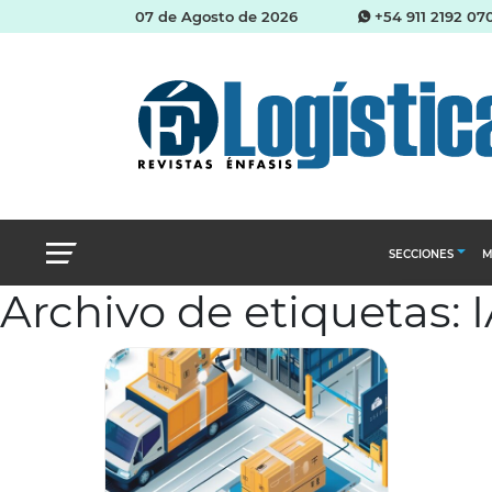
07 de Agosto de 2026
+54 911 2192 07
SECCIONES
M
Archivo de etiquetas: I
Abastecimien
Almacenes e i
Cadena de Sum
Logística y di
Management