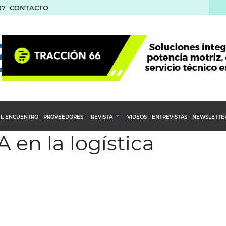
07
CONTACTO
L ENCUENTRO
PROVEEDORES
REVISTA
VIDEOS
ENTREVISTAS
NEWSLETTE
A en la logística
Calendario Editorial
to y compras
Ediciones Anteriores
nventarios
inistro del Agro
stribución