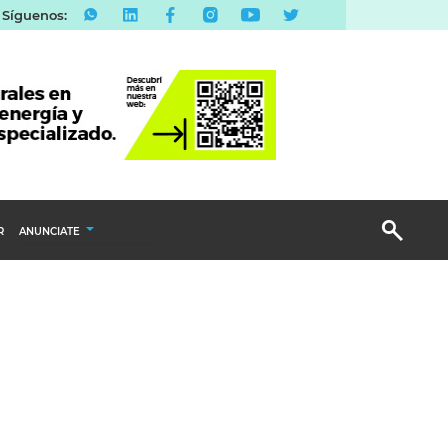
Síguenos:
R
ANUNCIATE
Publicidad Display
Email Marketing
Branded Content
Publicidad Revista