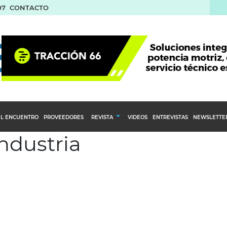
07
CONTACTO
L ENCUENTRO
PROVEEDORES
REVISTA
VIDEOS
ENTREVISTAS
NEWSLETTE
industria
Calendario Editorial
to y compras
Ediciones Anteriores
nventarios
inistro del Agro
stribución