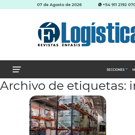
07 de Agosto de 2026
+54 911 2192 07
SECCIONES
M
Archivo de etiquetas: 
Abastecimien
Almacenes e i
Cadena de Sum
Logística y di
Management