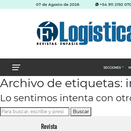
07 de Agosto de 2026
+54 911 2192 07
SECCIONES
M
Archivo de etiquetas: 
Abastecimien
Lo sentimos intenta con ot
Almacenes e i
Cadena de Sum
Buscar
Logística y di
Revista
Management