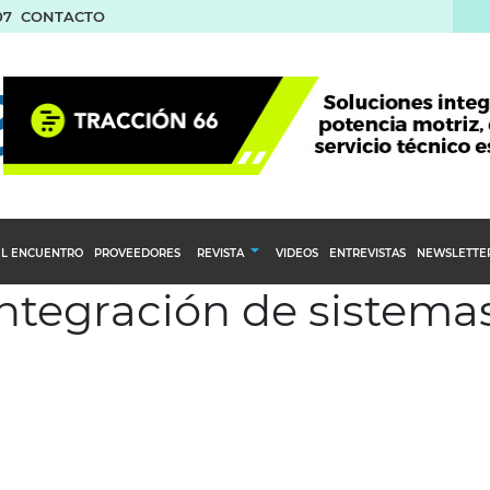
07
CONTACTO
L ENCUENTRO
PROVEEDORES
REVISTA
VIDEOS
ENTREVISTAS
NEWSLETTE
 integración de sistem
Calendario Editorial
to y compras
Ediciones Anteriores
nventarios
inistro del Agro
stribución