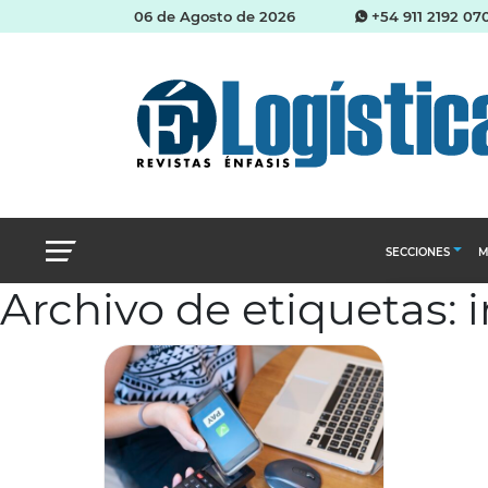
06 de Agosto de 2026
+54 911 2192 07
SECCIONES
M
Archivo de etiquetas:
Abastecimien
Almacenes e i
Cadena de Sum
Logística y di
Management