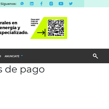
Síguenos:
R
ANUNCIATE
as de pago
Publicidad Display
Email Marketing
Branded Content
Publicidad Revista