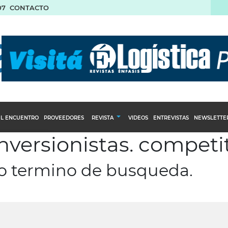
07
CONTACTO
L ENCUENTRO
PROVEEDORES
REVISTA
VIDEOS
ENTREVISTAS
NEWSLETTE
inversionistas. competi
Calendario Editorial
to y compras
Ediciones Anteriores
ro termino de busqueda.
nventarios
inistro del Agro
stribución