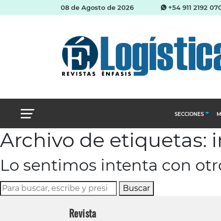
08 de Agosto de 2026
+54 911 2192 07
SECCIONES
M
Archivo de etiquetas: 
Abastecimien
Lo sentimos intenta con ot
Almacenes e i
Cadena de Sum
Buscar
Logística y di
Revista
Management