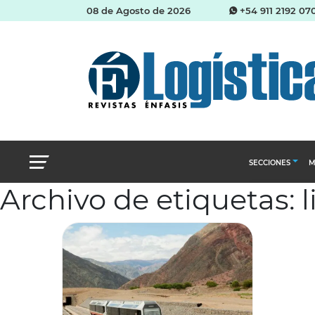
08 de Agosto de 2026
+54 911 2192 07
SECCIONES
M
Archivo de etiquetas: l
Abastecimien
Almacenes e i
Cadena de Sum
Logística y di
Management