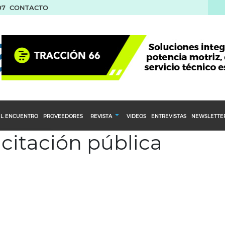
07
CONTACTO
L ENCUENTRO
PROVEEDORES
REVISTA
VIDEOS
ENTREVISTAS
NEWSLETTE
icitación pública
Calendario Editorial
to y compras
Ediciones Anteriores
nventarios
inistro del Agro
stribución