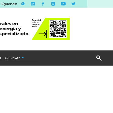
Síguenos:
R
ANUNCIATE
Publicidad Display
Email Marketing
Branded Content
Publicidad Revista