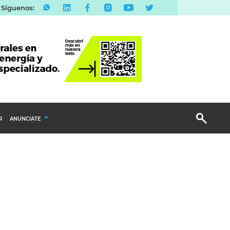
Síguenos:
R
ANUNCIATE
Publicidad Display
Email Marketing
Branded Content
Publicidad Revista