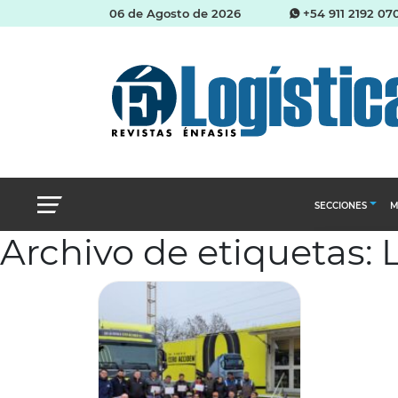
06 de Agosto de 2026
+54 911 2192 07
SECCIONES
M
Archivo de etiquetas:
Abastecimien
Almacenes e i
Cadena de Sum
Logística y di
Management