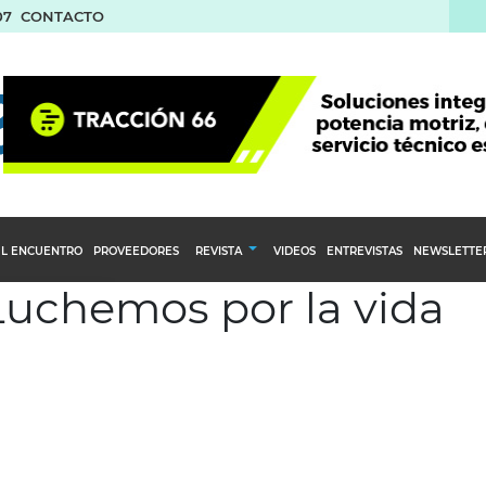
07
CONTACTO
L ENCUENTRO
PROVEEDORES
REVISTA
VIDEOS
ENTREVISTAS
NEWSLETTE
 Luchemos por la vida
Calendario Editorial
to y compras
Ediciones Anteriores
nventarios
inistro del Agro
stribución