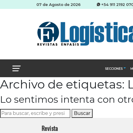
07 de Agosto de 2026
+54 911 2192 07
SECCIONES
M
Archivo de etiquetas: 
Abastecimien
Lo sentimos intenta con ot
Almacenes e i
Cadena de Sum
Buscar
Logística y di
Revista
Management