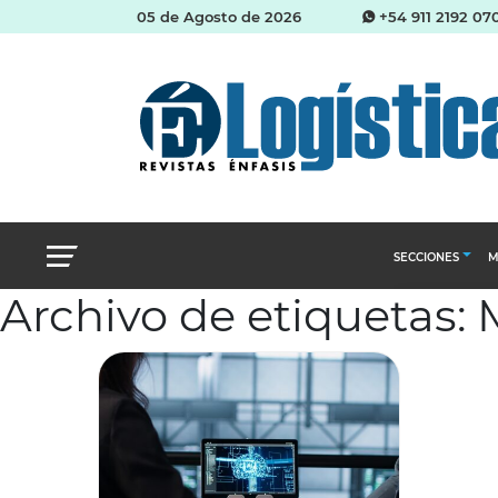
05 de Agosto de 2026
+54 911 2192 07
SECCIONES
M
Archivo de etiquetas:
Abastecimien
Almacenes e i
Cadena de Sum
Logística y di
Management