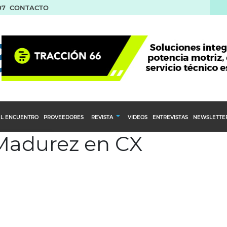
07
CONTACTO
L ENCUENTRO
PROVEEDORES
REVISTA
VIDEOS
ENTREVISTAS
NEWSLETTE
 Madurez en CX
Calendario Editorial
to y compras
Ediciones Anteriores
nventarios
inistro del Agro
stribución