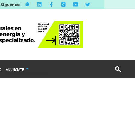
Síguenos:
R
ANUNCIATE
Publicidad Display
Email Marketing
Branded Content
Publicidad Revista