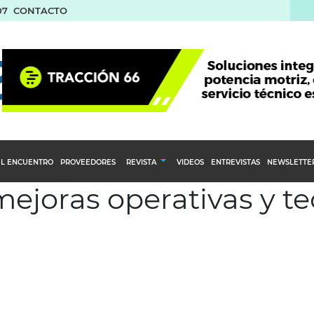
07
CONTACTO
L ENCUENTRO
PROVEEDORES
REVISTA
VIDEOS
ENTREVISTAS
NEWSLETTE
mejoras operativas y t
Calendario Editorial
to y compras
Ediciones Anteriores
nventarios
inistro del Agro
stribución