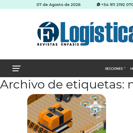
07 de Agosto de 2026
+54 911 2192 07
SECCIONES
M
Archivo de etiquetas: 
Abastecimien
Almacenes e i
Cadena de Sum
Logística y di
Management