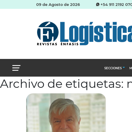
09 de Agosto de 2026
+54 911 2192 07
SECCIONES
M
Archivo de etiquetas:
Abastecimien
Almacenes e i
Cadena de Sum
Logística y di
Management