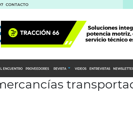
07
CONTACTO
L ENCUENTRO
PROVEEDORES
REVISTA
VIDEOS
ENTREVISTAS
NEWSLETTE
 mercancías transporta
Calendario Editorial
to y compras
Ediciones Anteriores
nventarios
inistro del Agro
stribución