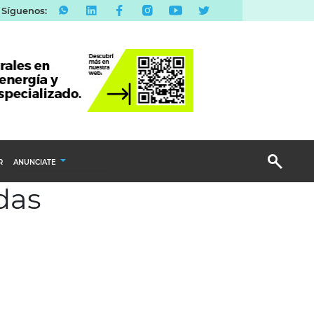
Síguenos:
R
ANUNCIATE
das
Publicidad Display
Email Marketing
Branded Content
Publicidad Revista