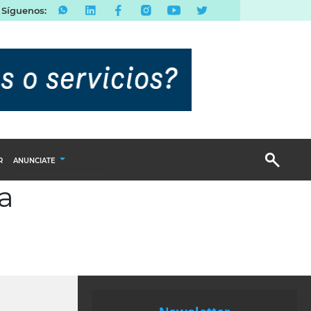
Síguenos:
R
ANUNCIATE
ra
Publicidad Display
Email Marketing
Branded Content
Publicidad Revista