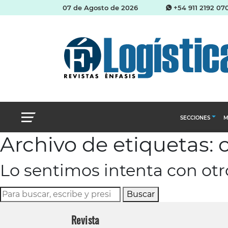
07 de Agosto de 2026
+54 911 2192 07
SECCIONES
M
Archivo de etiquetas: 
Abastecimien
Lo sentimos intenta con ot
Almacenes e i
Cadena de Sum
Buscar
Logística y di
Revista
Management