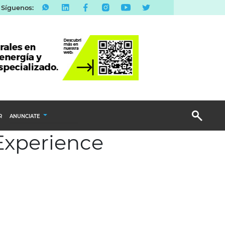
Síguenos:
R
ANUNCIATE
Experience
Publicidad Display
Email Marketing
Branded Content
Publicidad Revista