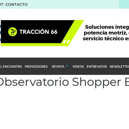
07
CONTACTO
L ENCUENTRO
PROVEEDORES
REVISTA
VIDEOS
ENTREVISTAS
NEWSLETTE
 Observatorio Shopper 
Calendario Editorial
to y compras
Ediciones Anteriores
nventarios
inistro del Agro
stribución