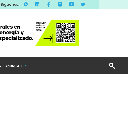
Síguenos:
R
ANUNCIATE
Publicidad Display
Email Marketing
Branded Content
Publicidad Revista