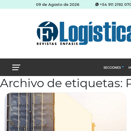
09 de Agosto de 2026
+54 911 2192 07
SECCIONES
M
Archivo de etiquetas: 
Abastecimien
Almacenes e i
Cadena de Sum
Logística y di
Management