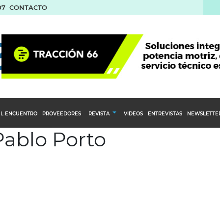
07
CONTACTO
L ENCUENTRO
PROVEEDORES
REVISTA
VIDEOS
ENTREVISTAS
NEWSLETTE
Pablo Porto
Calendario Editorial
to y compras
Ediciones Anteriores
nventarios
inistro del Agro
stribución