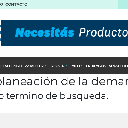
07
CONTACTO
L ENCUENTRO
PROVEEDORES
REVISTA
VIDEOS
ENTREVISTAS
NEWSLETTE
 planeación de la dem
Calendario Editorial
to y compras
Ediciones Anteriores
ro termino de busqueda.
nventarios
inistro del Agro
stribución