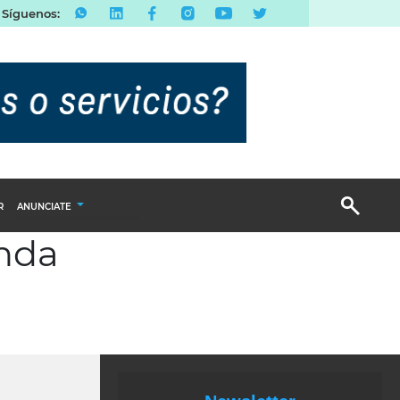
Síguenos:
R
ANUNCIATE
anda
Publicidad Display
Email Marketing
Branded Content
Publicidad Revista