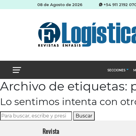
08 de Agosto de 2026
+54 911 2192 07
SECCIONES
M
Archivo de etiquetas:
Abastecimien
Lo sentimos intenta con ot
Almacenes e i
Cadena de Sum
Buscar
Logística y di
Revista
Management