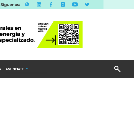
Síguenos:
R
ANUNCIATE
Publicidad Display
Email Marketing
Branded Content
Publicidad Revista