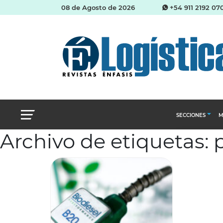
08 de Agosto de 2026
+54 911 2192 07
SECCIONES
M
Archivo de etiquetas:
Abastecimien
Almacenes e i
Cadena de Sum
Logística y di
Management