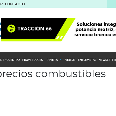
07
CONTACTO
L ENCUENTRO
PROVEEDORES
REVISTA
VIDEOS
ENTREVISTAS
NEWSLETTE
 precios combustibles
Calendario Editorial
to y compras
Ediciones Anteriores
nventarios
inistro del Agro
stribución