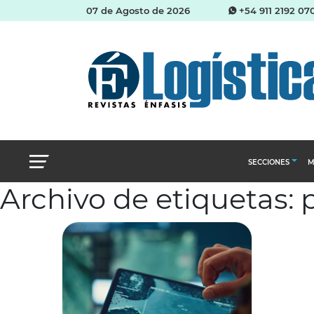
07 de Agosto de 2026
+54 911 2192 07
SECCIONES
M
Archivo de etiquetas:
Abastecimien
Almacenes e i
Cadena de Sum
Logística y di
Management