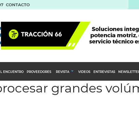
07
CONTACTO
L ENCUENTRO
PROVEEDORES
REVISTA
VIDEOS
ENTREVISTAS
NEWSLETTE
 procesar grandes vol
Calendario Editorial
to y compras
Ediciones Anteriores
nventarios
inistro del Agro
stribución